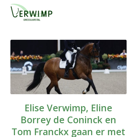
Elise Verwimp, Eline
Borrey de Coninck en
Tom Franckx gaan er met